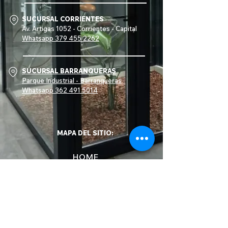
SUCURSAL CORRIENTES
Av. Artigas 1052 - Corrientes - Capital
Whatsapp
379 455 2262
SUCURSAL BARRANQUERAS
Parque Industrial - Barranqueras
Whatsapp 362 491 5014
MAPA DEL SITIO:
HOME
NOSOTROS
PROYECTOS